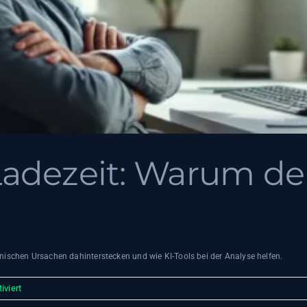
dezeit: Warum de
schen Ursachen dahinterstecken und wie KI-Tools bei der Analyse helfen.
für
viert
WooCommerce