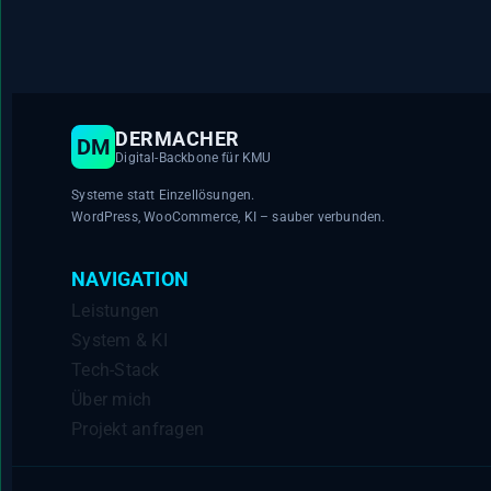
DERMACHER
DM
Digital-Backbone für KMU
Systeme statt Einzellösungen.
WordPress, WooCommerce, KI – sauber verbunden.
NAVIGATION
Leistungen
System & KI
Tech-Stack
Über mich
Projekt anfragen