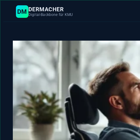
Zum
DERMACHER
DM
Inhalt
Digital-Backbone für KMU
springen