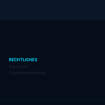
Ladezeit:
Warum
dein
Shop
langsam
ist
RECHTLICHES
Impressum
Datenschutzerklärung