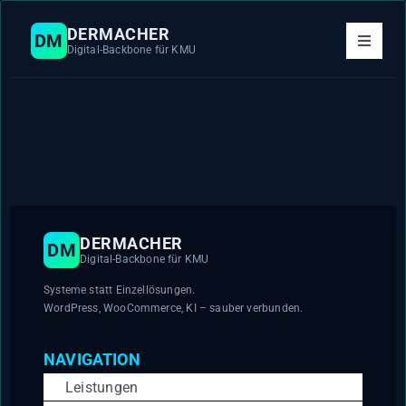
Zum
Inhalt
DERMACHER
DM
Toggle
springen
Digital-Backbone für KMU
Navigat
Leistungen
System & KI
Tech-Stack
DERMACHER
DM
Digital-Backbone für KMU
Über mich
Systeme statt Einzellösungen.
WordPress, WooCommerce, KI – sauber verbunden.
Projekt anfragen
NAVIGATION
Leistungen