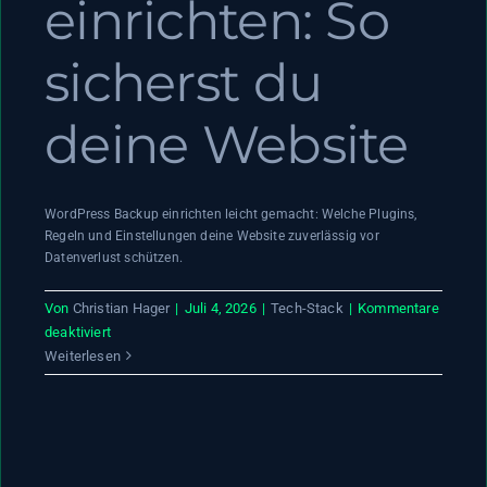
einrichten: So
sicherst du
deine Website
WordPress Backup einrichten leicht gemacht: Welche Plugins,
Regeln und Einstellungen deine Website zuverlässig vor
Datenverlust schützen.
Von
Christian Hager
|
Juli 4, 2026
|
Tech-Stack
|
Kommentare
für
deaktiviert
WordPress
Weiterlesen
Backup
einrichten:
So
sicherst
du