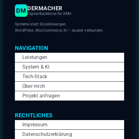
DERMACHER
DM
Digital-Backbone für KMU
Systeme statt Einzellösungen.
WordPress, WooCommerce, KI – sauber verbunden.
NAVIGATION
Leistungen
System & KI
Tech-Stack
Über mich
Projekt anfragen
RECHTLICHES
Impressum
Datenschutzerklärung