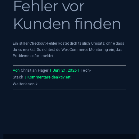
Fehler vor
Kunden finden
Ein stiller Checkout-Fehler kostet dich täglich Umsatz, ohne dass
du es merkst. So richtest du WooCommerce Monitoring ein, das
Probleme sofort meldet.
Von
Christian Hager
|
Juni 21, 2026
|
Tech-
für
Stack
|
Kommentare deaktiviert
WooCommerce
Weiterlesen
Monitoring:
Fehler
vor
Kunden
finden