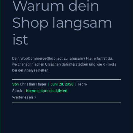
Warum dein
Shop langsam
ist
Dein WooCommerce-Shop lädt zu langsam? Hier erfährst du,
welche technischen Ursachen dahinterstecken und wie KI-Tools
bei der Analyse helfen.
Von
Christian Hager
|
Juni 28, 2026
|
Tech-
für
Stack
|
Kommentare deaktiviert
WooCommerce
Weiterlesen
Ladezeit:
Warum
dein
Shop
langsam