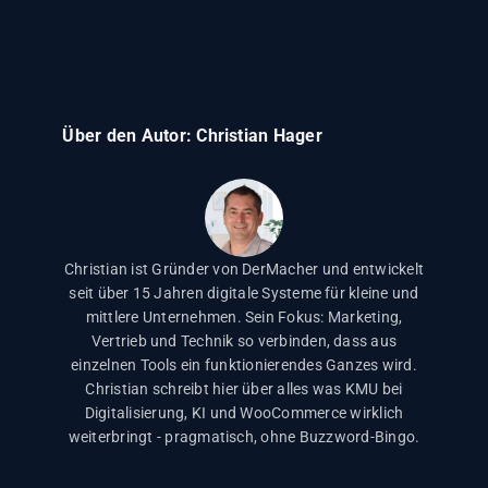
Kaufinteresse gezeigt haben. Ebenfalls
Überarbeite zuerst deine meistbesuchten
nutzt, startet deutlich stärker ins Herbst- und
wertvoll sind automatische
Produkt- und Kategorieseiten mit
Weihnachtsgeschäft.
Bewertungsanfragen nach dem Kauf,
einzigartigen, informativen Texten und
Reaktivierungs-Mails für inaktive Kunden und
vermeide kopierten Herstellertext.
Benachrichtigungen bei niedrigem
Zusätzlich lohnt es sich, Blogartikel zu
Über den Autor:
Christian Hager
Lagerbestand. Einmal eingerichtet laufen
häufigen Kundenfragen zu schreiben, die
diese Prozesse dauerhaft ohne weiteren
informationellen Traffic in den Shop führen.
Aufwand.
Inhalte, die du jetzt erstellst, werden von
Google über Wochen bewertet und zahlen
sich pünktlich zum Herbst aus.
Christian ist Gründer von DerMacher und entwickelt
seit über 15 Jahren digitale Systeme für kleine und
mittlere Unternehmen. Sein Fokus: Marketing,
Vertrieb und Technik so verbinden, dass aus
einzelnen Tools ein funktionierendes Ganzes wird.
Christian schreibt hier über alles was KMU bei
Digitalisierung, KI und WooCommerce wirklich
weiterbringt - pragmatisch, ohne Buzzword-Bingo.