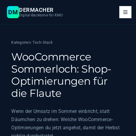
Zum
DERMACHER
DM
Inhalt
Toggl
Digital-Backbone für KMU
springen
Navig
Leistungen
Kategorien:
Tech-Stack
System & KI
WooCommerce
Sommerloch: Shop-
Tech-Stack
Optimierungen für
die Flaute
Über mich
Wenn der Umsatz im Sommer einbricht, statt
Projekt anfragen
Däumchen zu drehen: Welche WooCommerce-
Optimierungen du jetzt angehst, damit der Herbst
richtig durchstartet.