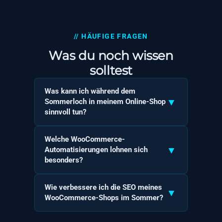
// HÄUFIGE FRAGEN
Was du noch wissen
solltest
Was kann ich während dem
▼
Sommerloch in meinem Online-Shop
sinnvoll tun?
Die ruhige Saison ist ideal, um technische
Welche WooCommerce-
Optimierungen anzugehen, die im laufenden
▼
Automatisierungen lohnen sich
Betrieb zu riskant oder zeitaufwendig wären.
besonders?
Dazu zählen Ladezeiten verbessern, den
Die Warenkorb-Abbruch-E-Mail gehört zu den
Checkout überarbeiten, SEO-Texte
Wie verbessere ich die SEO meines
▼
effektivsten Automationen überhaupt, weil
aktualisieren und E-Mail-Automationen
WooCommerce-Shops im Sommer?
sie Kunden zurückholt, die bereits
einrichten. Wer den Sommer strategisch
Kaufinteresse gezeigt haben. Ebenfalls
Überarbeite zuerst deine meistbesuchten
nutzt, startet deutlich stärker ins Herbst- und